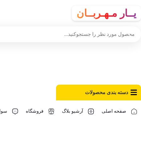
یــار مـهـربــان
دسته‌ بندی محصولات
صفحه اصلی
آرشیو بلاگ
فروشگاه
سوال