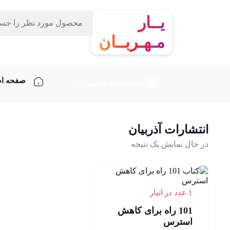
یــار
مـهـربــان
صفحه ا
دسته‌ بندی محصولات
انتشارات آذربیان
در حال نمایش یک نتیجه
1 عدد در انبار
101 راه برای کاهش
استرس