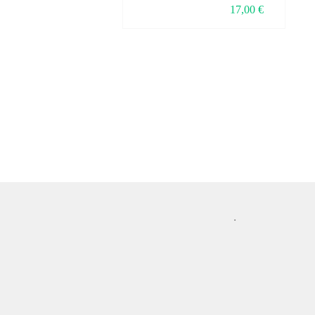
17,00
€
ارسال رایگان از
پشتیبانی 24 س
.