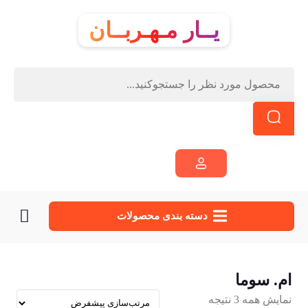
یــار مـهـربــان
دسته‌ بندی محصولات
ام. سوما
نمایش همه 3 نتیجه