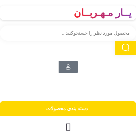
یــار مـهـربــان
دسته‌ بندی محصولات