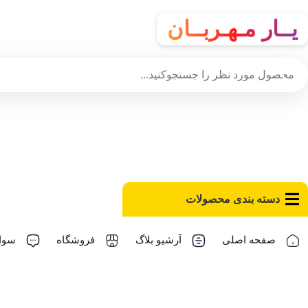
یــار مـهـربــان
دسته‌ بندی محصولات
صفحه اصلی
آرشیو بلاگ
فروشگاه
سوال