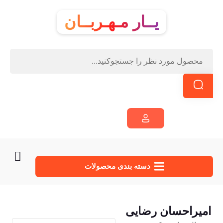
یــار مـهـربــان
دسته‌ بندی محصولات
امیراحسان رضایی