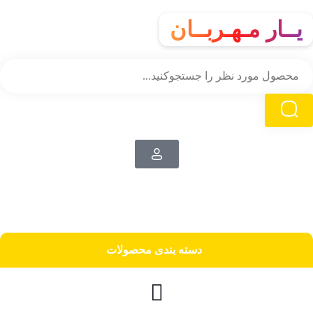
یــار مـهـربــان
دسته‌ بندی محصولات