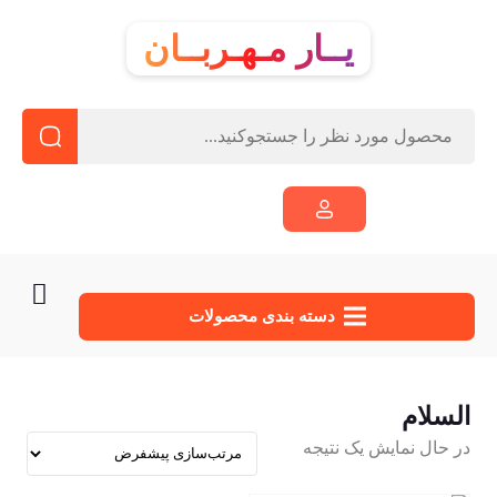
یــار مـهـربــان
دسته‌ بندی محصولات
السلام
در حال نمایش یک نتیجه