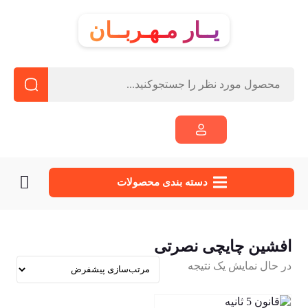
یــار مـهـربــان
دسته‌ بندی محصولات
افشین چایچی نصرتی
در حال نمایش یک نتیجه