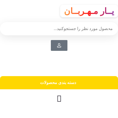
یــار مـهـربــان
دسته‌ بندی محصولات