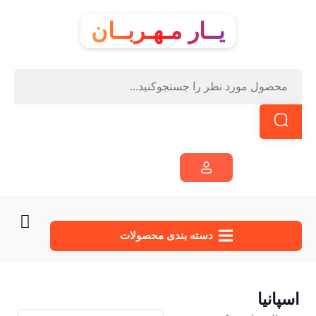
یــار مـهـربــان
دسته‌ بندی محصولات
اسپانیا