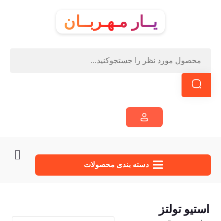
یــار مـهـربــان
دسته‌ بندی محصولات
استیو تولتز