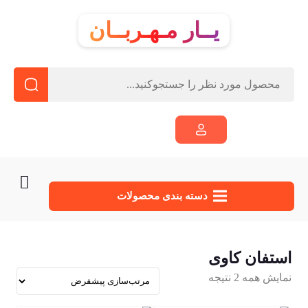
یــار مـهـربــان
دسته‌ بندی محصولات
استفان کاوی
نمایش همه 2 نتیجه