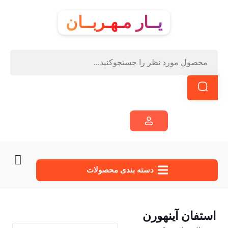
یــار مـهـربــان
دسته‌ بندی محصولات
استفان آینهورن