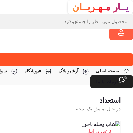
یــار مـهـربــان
صفحه اصلی
آرشیو بلاگ
فروشگاه
سوال
ارتباط با ما
استعداد
در حال نمایش یک نتیجه
3 عدد در انبار