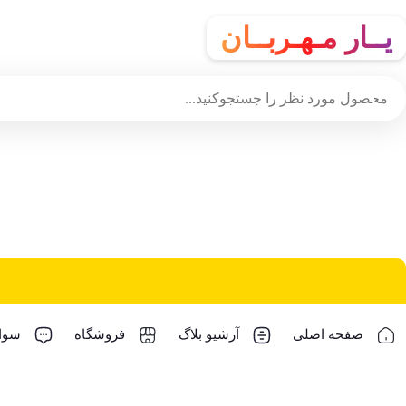
یــار مـهـربــان
صفحه اصلی
آرشیو بلاگ
فروشگاه
سوال