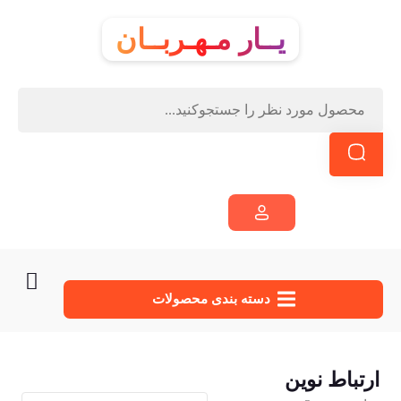
یــار مـهـربــان
دسته‌ بندی محصولات
ارتباط نوین