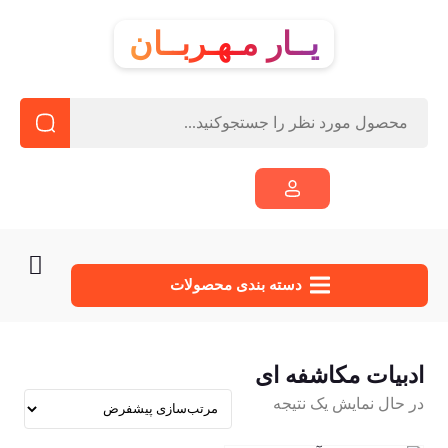
یــار مـهـربــان
دسته‌ بندی محصولات
ادبیات مکاشفه ای
در حال نمایش یک نتیجه