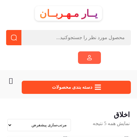
یــار مـهـربــان
دسته‌ بندی محصولات
اخلاق
نمایش همه 5 نتیجه