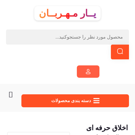
یــار مـهـربــان
دسته‌ بندی محصولات
اخلاق حرفه ای