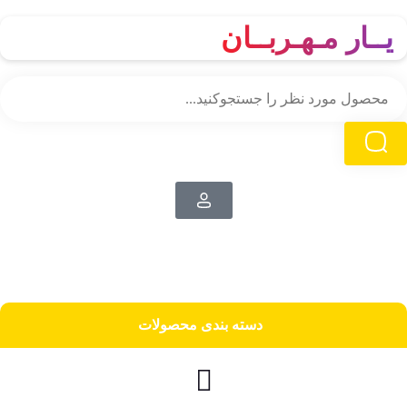
یــار مـهـربــان
دسته‌ بندی محصولات