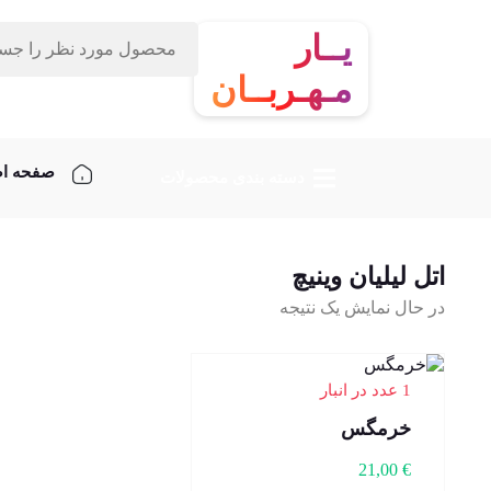
یــار
مـهـربــان
صفحه ا
دسته‌ بندی محصولات
اتل لیلیان وینیچ
در حال نمایش یک نتیجه
1 عدد در انبار
خرمگس
21,00
€