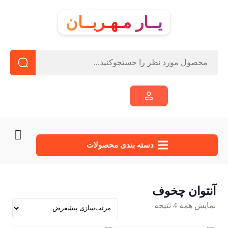
یــار مـهـربــان
دسته‌ بندی محصولات
آنتوان چخوف
نمایش همه 4 نتیجه