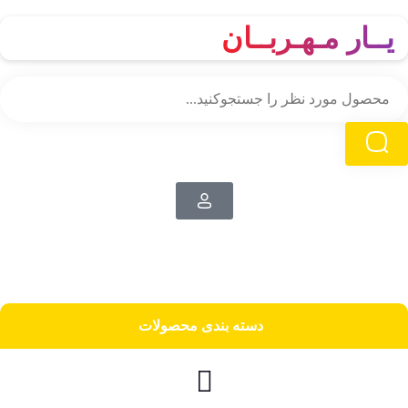
یــار مـهـربــان
دسته‌ بندی محصولات