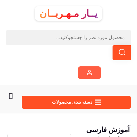
یــار مـهـربــان
دسته‌ بندی محصولات
آموزش فارسی