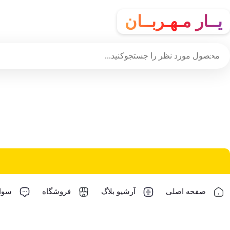
یــار مـهـربــان
صفحه اصلی
آرشیو بلاگ
فروشگاه
سوال