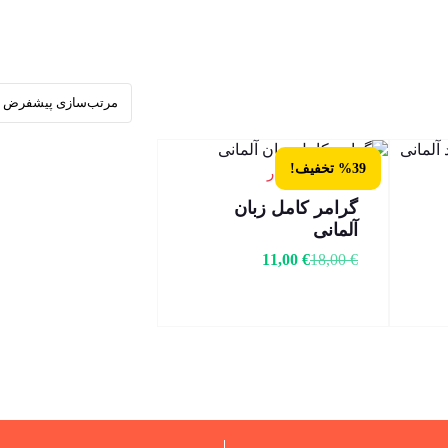
%39 تخفیف!
15 عدد در انبار
گرامر کامل زبان
آلمانی
11,00
€
18,00
€