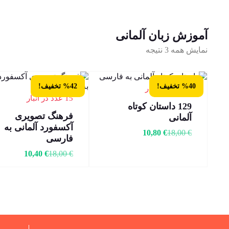
آموزش زبان آلمانی
نمایش همه 3 نتیجه
%40 تخفیف!
%42 تخفیف!
15 عدد در انبار
15 عدد در انبار
129 داستان کوتاه
فرهنگ تصویری
آلمانی
آکسفورد آلمانی به
10,80
€
18,00
€
فارسی
10,40
€
18,00
€