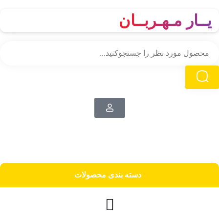
یــار مـهـربــان
دسته‌ بندی محصولات