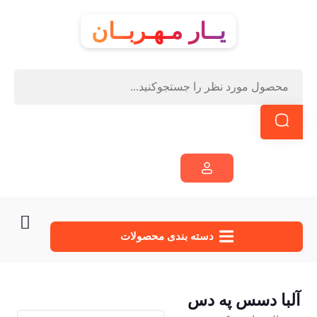
یــار مـهـربــان
دسته‌ بندی محصولات
آلبا دسس په دس