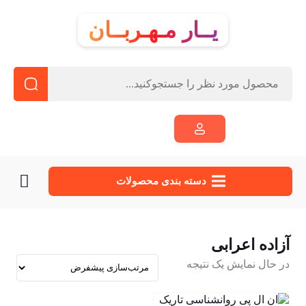
یــار مـهـربــان
دسته‌ بندی محصولات
آزاده اعرابی
در حال نمایش یک نتیجه