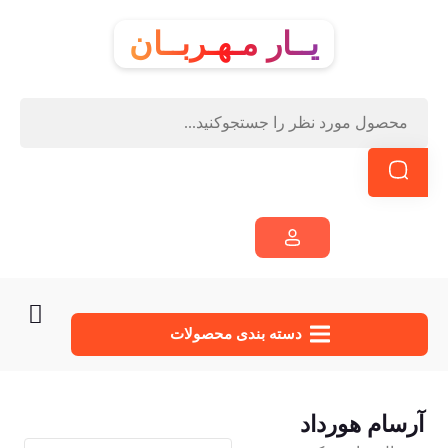
یــار مـهـربــان
دسته‌ بندی محصولات
آرسام هورداد