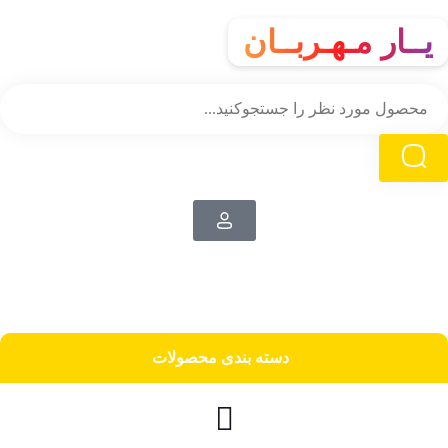
یــار مـهـربــان
دسته‌ بندی محصولات